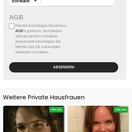
Vorwahl
AGB
Hiermit bestätigen Sie unsere
AGB
's gelesen, verstanden
und akzeptiert zu haben.
Ausserdem bestätigen Sie
hiermit das 18. Lebensjahr
vollendet zu haben.
ABSENDEN!
Weitere Private Hausfrauen
ONLINE
ONLINE