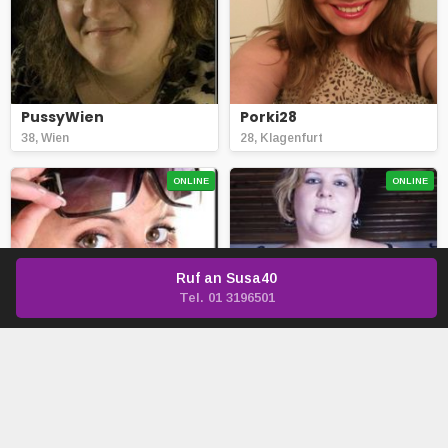
PussyWien
Porki28
38, Wien
28, Klagenfurt
ONLINE
ONLINE
Ruf an
Susa40
Tel. 01 3196501
Schwesterlein
Valeria30
34, Wien
30, Ehrwald
ONLINE
ONLINE