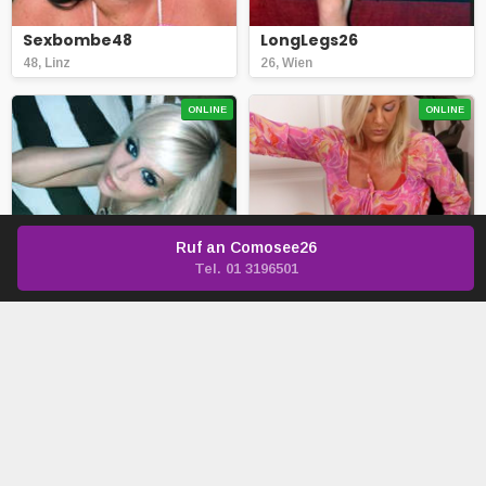
Sexbombe48
LongLegs26
48, Linz
26, Wien
ONLINE
ONLINE
Ruf an
Comosee26
Tel. 01 3196501
TotalAbgehoben
Birgit2017
26, Klagenfurt
56, Salzburg
ONLINE
ONLINE