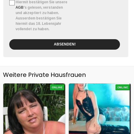
Hiermit bestätigen Sie unsere
AGB
's gelesen, verstanden
und akzeptiert zu haben.
Ausserdem bestätigen Sie
hiermit das 18. Lebensjahr
vollendet zu haben.
ABSENDEN!
Weitere Private Hausfrauen
ONLINE
ONLINE