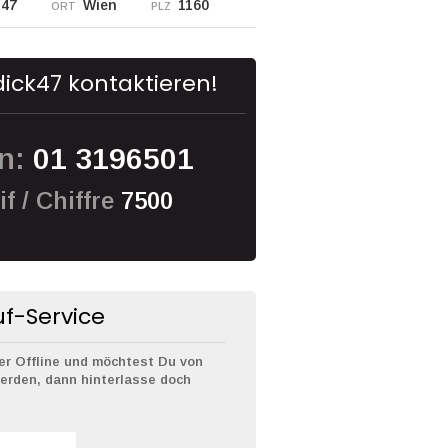
47
Wien
1160
ORT
PLZ
ick47 kontaktieren!
en:
01 3196501
f / Chiffre
7500
f-Service
er Offline und möchtest Du von
erden, dann hinterlasse doch