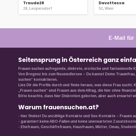
Traude28
Devottessa
28, Leopersdorf
52, Wien
E-Mail für
Seitensprung in Österreich ganz einf
Frauen suchen aufregende, diskrete, erotische und fantasievoll
Von Bregenz bis zum Neusiedlersee – Du kannst Deine Traumfrau, 
suchen“ kontaktieren.
Lies Dir die Profile durch und finde heraus, was diese Frau sucht. 
„Frauen suchen“ sind Frauen aus dem Alltag, die hier ohne finanzi
Bitte beachte, dass hier Diskretion geboten, aber auch erwartet wi
Warum frauensuchen.at?
- hier findest Du unzählige Kontakte und Sex-Kontakte – Frauen a
- garantiert keine ABO-Fallen und keine unerwarteten Zusatzkoste
- Ehefrauen, Geschäftsfrauen, Hausfrauen, Mütter, Omas, Studentinn