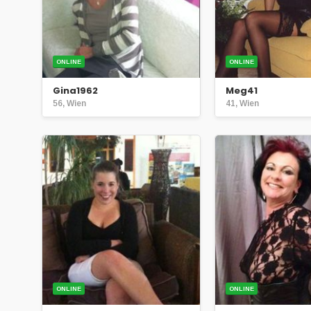
ONLINE
ONLINE
Gina1962
Meg41
56, Wien
41, Wien
ONLINE
ONLINE