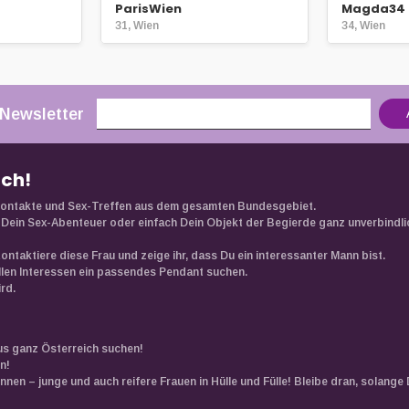
ParisWien
Magda34
31, Wien
34, Wien
 Newsletter
ach!
e Kontakte und Sex-Treffen aus dem gesamten Bundesgebiet.
Dein Sex-Abenteuer oder einfach Dein Objekt der Begierde ganz unverbindli
Kontaktiere diese Frau und zeige ihr, dass Du ein interessanter Mann bist.
ellen Interessen ein passendes Pendant suchen.
rd.
us ganz Österreich suchen!
n!
en – junge und auch reifere Frauen in Hülle und Fülle! Bleibe dran, solange D