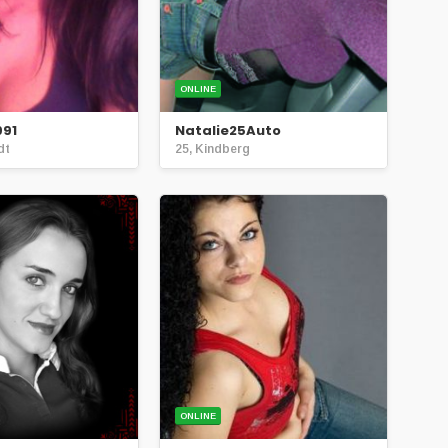
ONLINE
91
Natalie25Auto
dt
25, Kindberg
ONLINE