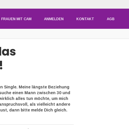
FRAUEN MIT CAM
ANMELDEN
KONTAKT
AGB
das
!
ren Single. Meine längste Beziehung
 suche einen Mann zwischen 30 und
 wirklich alles tun möchte, um mich
anspruchsvoll, als vielleicht andere
st, dann bitte melde Dich gleich.