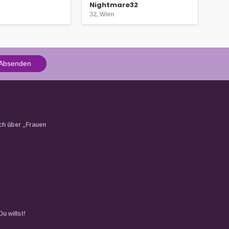
Nightmare32
32, Wien
Absenden
ch über „Frauen
u willst!