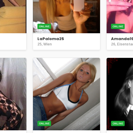
ONLINE
ONLINE
LaPaloma25
Amanda19
25, Wien
26, Eisensta
ONLINE
ONLINE