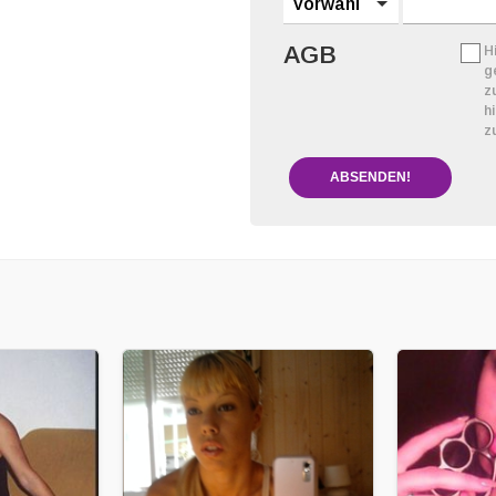
Vorwahl
AGB
H
g
z
h
z
ABSENDEN!