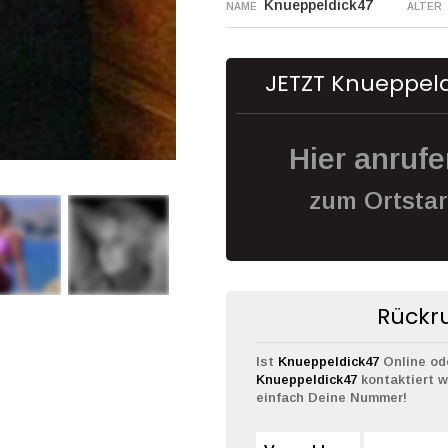
Knueppeldick47
NAME
ALTER
JETZT Knueppeld
Hier anruf
zum Ortstari
Rückru
Ist
Knueppeldick47
Online od
Knueppeldick47
kontaktiert w
einfach Deine Nummer!