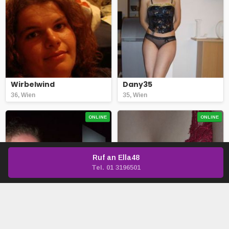
Wirbelwind
Dany35
36, Wien
35, Wien
ONLINE
ONLINE
Ruf an
Ella48
Tel. 01 3196501
ZiemlichDicke
Nina48
61, Wien
29, Lustenau