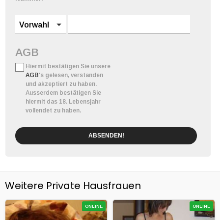
Vorwahl
AGB
Hiermit bestätigen Sie unsere
AGB
's gelesen, verstanden
und akzeptiert zu haben.
Ausserdem bestätigen Sie
hiermit das 18. Lebensjahr
vollendet zu haben.
ABSENDEN!
Weitere Private Hausfrauen
ONLINE
ONLINE