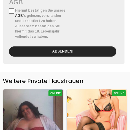
AGB
Hiermit bestätigen Sie unsere
AGB
's gelesen, verstanden
und akzeptiert zu haben.
Ausserdem bestätigen Sie
hiermit das 18. Lebensjahr
vollendet zu haben.
ABSENDEN!
Weitere Private Hausfrauen
ONLINE
ONLINE