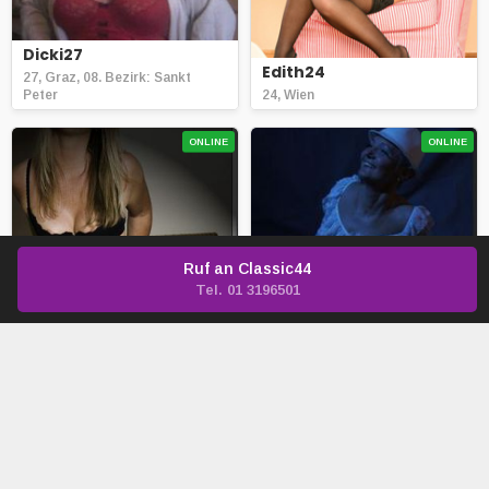
Dicki27
Edith24
27, Graz, 08. Bezirk: Sankt
Peter
24, Wien
ONLINE
ONLINE
Ruf an
Classic44
Tel. 01 3196501
Angie42
Liebling55
42, Satteins
55, Wien
ONLINE
ONLINE