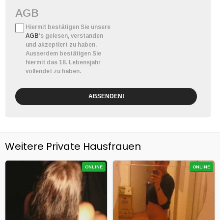
AGB
Hiermit bestätigen Sie unsere
AGB
's gelesen, verstanden
und akzeptiert zu haben.
Ausserdem bestätigen Sie
hiermit das 18. Lebensjahr
vollendet zu haben.
ABSENDEN!
Weitere Private Hausfrauen
ONLINE
ONLINE