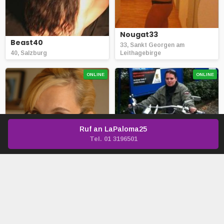
Nougat33
Beast40
33, Sankt Georgen am
40, Salzburg
Leithagebirge
ONLINE
ONLINE
Ruf an
LaPaloma25
Tel. 01 3196501
LydiaWien
GermanInVienna
33, Wien
35, Wien
ONLINE
ONLINE