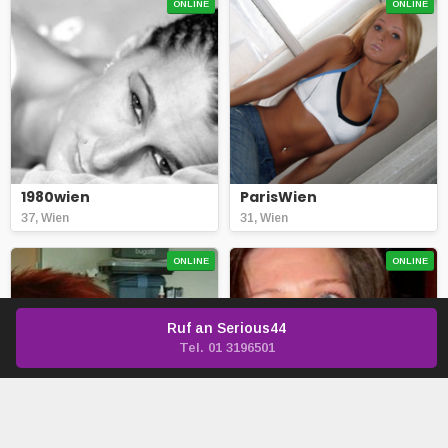
ONLINE
ONLINE
1980wien
ParisWien
37, Wien
31, Wien
ONLINE
ONLINE
Ruf an
Serious44
Tel. 01 3196501