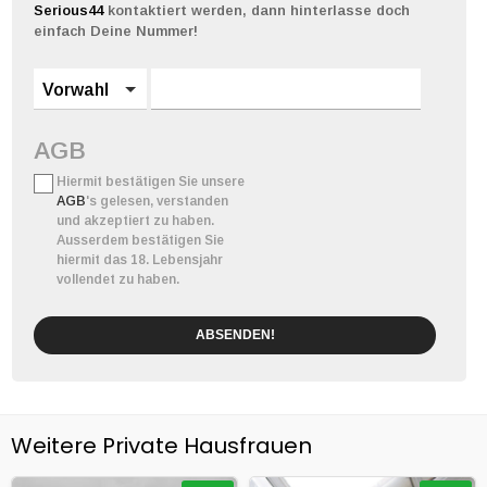
Serious44
kontaktiert werden, dann hinterlasse doch
einfach Deine Nummer!
Vorwahl
AGB
Hiermit bestätigen Sie unsere
AGB
's gelesen, verstanden
und akzeptiert zu haben.
Ausserdem bestätigen Sie
hiermit das 18. Lebensjahr
vollendet zu haben.
ABSENDEN!
Weitere Private Hausfrauen